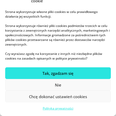
cookie
Strona wykorzystuje własne pliki cookies w celu prawidłowego
Artykuł, po którym Czytelnicy
działania jej wszystkich funkcji.
szturmem ruszyli do laryngologów i
Strona wykorzystuje również pliki cookies podmiotów trzecich w celu
logopedów – serio! I bardzo
korzystania z zewnętrznych narzędzi analitycznych, marketingowych i
dobrze, bo temat jest pomijany, a
społecznościowych. Informacje gromadzone za pośrednictwem tych
plików cookies przetwarzane są również przez dostawców narzędzi
prawidłowe oddychanie jest
zewnętrznych.
bardzo ważne dla rozwoju i
Czy wyrażasz zgodę na korzystanie z innych niż niezbędne plików
zdrowia dziecka. O tym, co jest nie
cookies na zasadach opisanych w polityce prywatności?
tak na tym zdjęciu (ze mną w roli
główniej), przeczytacie
TUTAJ
.
Tak, zgadzam się
4. Rozszerzanie diety a sen
Nie
Chcę dokonać ustawień cookies
Polityka prywatności