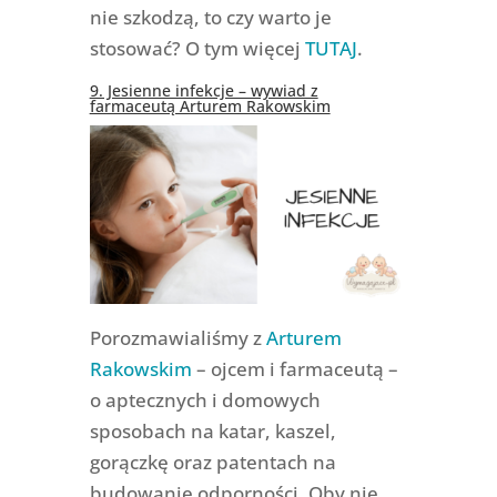
nie szkodzą, to czy warto je
stosować? O tym więcej
TUTAJ
.
9. Jesienne infekcje – wywiad z
farmaceutą Arturem Rakowskim
Porozmawialiśmy z
Arturem
Rakowskim
– ojcem i farmaceutą –
o aptecznych i domowych
sposobach na katar, kaszel,
gorączkę oraz patentach na
budowanie odporności. Oby nie