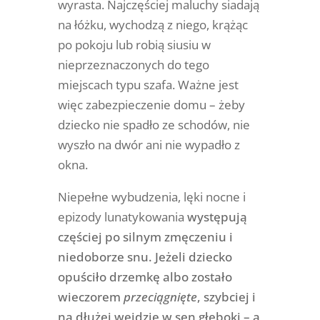
wyrasta. Najczęściej maluchy siadają
na łóżku, wychodzą z niego, krążąc
po pokoju lub robią siusiu w
nieprzeznaczonych do tego
miejscach typu szafa. Ważne jest
więc zabezpieczenie domu – żeby
dziecko nie spadło ze schodów, nie
wyszło na dwór ani nie wypadło z
okna.
Niepełne wybudzenia, lęki nocne i
epizody lunatykowania
występują
częściej po silnym zmęczeniu i
niedoborze snu. Jeżeli dziecko
opuściło drzemkę albo zostało
wieczorem
przeciągnięte
, szybciej i
na dłużej wejdzie w sen głęboki – a