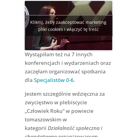
Kliknij, żeby zaakceptować marketing
pliki cookies i włączyć tę treść
Wystąpiłam też na 7 innych
konferencjach i wydarzeniach oraz
zaczęłam organizować spotkania
dla
Specjalistów 0-6
.
Jestem szczególnie wdzięczna za
zwycięstwo w plebiscycie
„Człowiek Roku” w powiecie
tomaszowskim w
kategorii
Działalność społeczna i
charytatywna
organizowanym