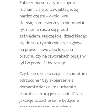
Zaburzenia snu z
rytmicznymi
ruchami ciała to tzw. jaktacje. Są
bardzo częste – około 60%
dziewięciomiesięcznych niemowląt
rytmicznie rusza się przed
zaśnięciem
. Najczęściej dzieci kładąc
się do snu, rytmicznie kręcą głową
na prawo i lewo albo leżąc na
brzuchu czy na czworakach bujają w
tył i w przód, żeby zasnąć.
Czy takie dziecko czuje się samotne i
odrzucone? Czy skojarzenie z
domami dziecka i maluchami z
chorobą sierocą jest zasadne? Nie,
jaktacje to zachowanie będące w
granicach normy rozwojowej.