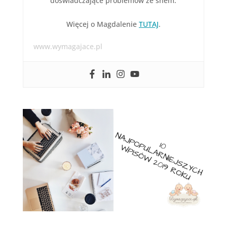
doświadczające problemów ze snem.
Więcej o Magdalenie
TUTAJ
.
www.wymagajace.pl