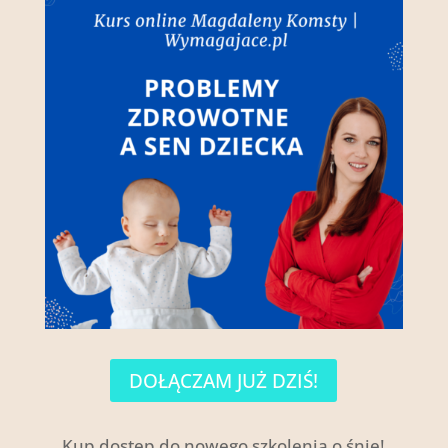
DOŁĄCZAM JUŻ DZIŚ!
Kup dostęp do nowego szkolenia o śnie!