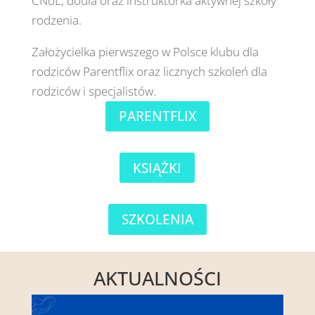
CNoL, doula oraz instruktorka aktywnej szkoły
rodzenia.
Założycielka pierwszego w Polsce klubu dla
rodziców Parentflix oraz licznych szkoleń dla
rodziców i specjalistów.
PARENTFLIX
KSIĄŻKI
SZKOLENIA
AKTUALNOŚCI