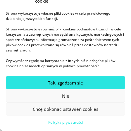
cookie
„Pani Od Snu”. Psycholożka, terapeutka
Strona wykorzystuje własne pliki cookies w celu prawidłowego
poznawczo-behawioralna bezsenności (CBT-I),
działania jej wszystkich funkcji.
pedagożka, promotorka karmienia piersią i doula.
Mówczyni i trenerka (pracowała jako ekspertka
Strona wykorzystuje również pliki cookies podmiotów trzecich w celu
korzystania z zewnętrznych narzędzi analitycznych, marketingowych i
od snu m.in. z Google, ING, GlobalLogic, Agorą i
społecznościowych. Informacje gromadzone za pośrednictwem tych
Treflem),
prelegentka TEDx
. Certyfikowana
plików cookies przetwarzane są również przez dostawców narzędzi
specjalistka medycyny stylu życia – IBLM
zewnętrznych.
Diplomate – pierwsza w Polsce psycholożka z tym
tytułem. Wspiera dorosłych i dzieci
Czy wyrażasz zgodę na korzystanie z innych niż niezbędne plików
doświadczające problemów ze snem.
cookies na zasadach opisanych w polityce prywatności?
Więcej o Magdalenie
TUTAJ
.
Tak, zgadzam się
www.wymagajace.pl
Nie
Chcę dokonać ustawień cookies
Polityka prywatności