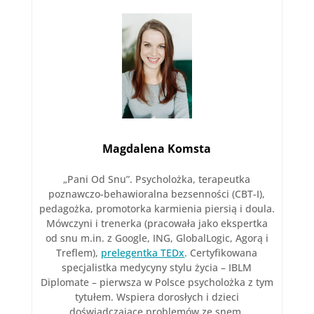
Magdalena Komsta
„Pani Od Snu”. Psycholożka, terapeutka
poznawczo-behawioralna bezsenności (CBT-I),
pedagożka, promotorka karmienia piersią i doula.
Mówczyni i trenerka (pracowała jako ekspertka
od snu m.in. z Google, ING, GlobalLogic, Agorą i
Treflem),
prelegentka TEDx
. Certyfikowana
specjalistka medycyny stylu życia – IBLM
Diplomate – pierwsza w Polsce psycholożka z tym
tytułem. Wspiera dorosłych i dzieci
doświadczające problemów ze snem.