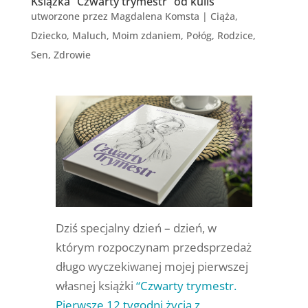
Książka “Czwarty trymestr” od kulis
utworzone przez
Magdalena Komsta
|
Ciąża
,
Dziecko
,
Maluch
,
Moim zdaniem
,
Połóg
,
Rodzice
,
Sen
,
Zdrowie
Dziś specjalny dzień – dzień, w
którym rozpoczynam przedsprzedaż
długo wyczekiwanej mojej pierwszej
własnej książki
“Czwarty trymestr.
Pierwsze 12 tygodni życia z