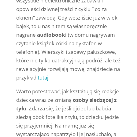
wszystkie nieelektroniczne zabawki i
opowieści dziwnej treści z cyklu “ co za
oknem” zawiodą. Gdy weszliście już w wiek
bajek, to u nas hitem są własnoręcznie
nagrane
audiobooki
(w domu nagrywam
czytanie książek córki na dyktafon w
telefonie). Wierszyki i zabawy paluszkowe,
które nie tylko uatrakcyjniają podróż, ale też
rewelacyjnie rozwijają mowę, znajdziecie na
przykład
tutaj
.
Warto potestować, jak kształtują się reakcje
dziecka wraz ze zmianą
osoby siedzącej z
tyłu
. Zdarza się, że jeśli ojciec lub babcia
siedzą obok fotelika z tyłu, to dziecku jedzie
się przyjemniej. Na mamę już się
wystarczająco napatrzyło i jej nasłuchało, a