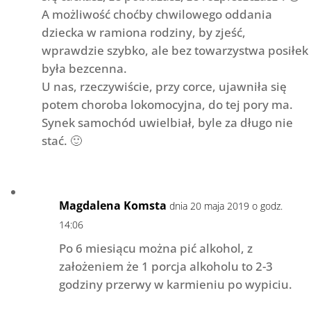
A możliwość choćby chwilowego oddania
dziecka w ramiona rodziny, by zjeść,
wprawdzie szybko, ale bez towarzystwa posiłek
była bezcenna.
U nas, rzeczywiście, przy corce, ujawniła się
potem choroba lokomocyjna, do tej pory ma.
Synek samochód uwielbiał, byle za długo nie
stać. 🙂
Magdalena Komsta
dnia 20 maja 2019 o godz.
14:06
Po 6 miesiącu można pić alkohol, z
założeniem że 1 porcja alkoholu to 2-3
godziny przerwy w karmieniu po wypiciu.