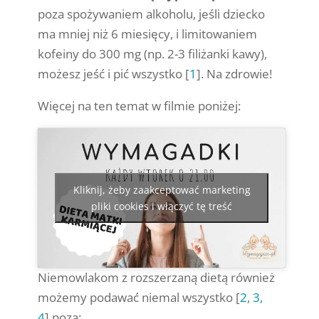
poza spożywaniem alkoholu, jeśli dziecko
ma mniej niż 6 miesięcy, i limitowaniem
kofeiny do 300 mg (np. 2-3 filiżanki kawy),
możesz jeść i pić wszystko [
1
]. Na zdrowie!
Więcej na ten temat w filmie poniżej:
Kliknij, żeby zaakceptować marketing
pliki cookies i włączyć tę treść
Niemowlakom z rozszerzaną dietą również
możemy podawać niemal wszystko [
2
,
3,
4
] poza: