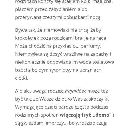
rodzinach kończy się atakiem kolki malucha,
płaczem przed zasypianiem albo
przerywaną częstymi pobudkami nocą.
Bywa tak, że niemowlaki nie chcą, żeby
ktokolwiek poza rodzicami brał je na ręce.
Może chodzić na przykład o… perfumy.
Niemowlęta są dosyć wrażliwe na zapachy i
niekoniecznie odpowiada im woda toaletowa
babci albo dym tytoniowy na ubraniach
ciotki.
Ale ale, uwaga rodzice
hajnidów
: może też
być tak, że Wasze dziecko Was zaskoczy 🙂
Wymagające dzieci bardzo często podczas
rodzinnych spotkań
włączają tryb „demo”
i
są gwiazdami imprezy… bo wreszcie czują