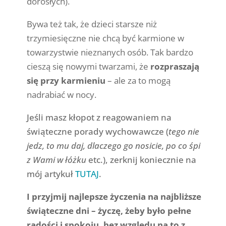
dorosłych).
Bywa też tak, że dzieci starsze niż
trzymiesięczne nie chcą być karmione w
towarzystwie nieznanych osób. Tak bardzo
cieszą się nowymi twarzami, że
rozpraszają
się przy karmieniu
– ale za to mogą
nadrabiać w nocy.
Jeśli masz kłopot z reagowaniem na
świąteczne porady wychowawcze (
tego nie
jedz, to mu daj, dlaczego go nosicie, po co śpi
z Wami w łóżku
etc.), zerknij koniecznie na
mój artykuł
TUTAJ
.
I przyjmij najlepsze życzenia na najbliższe
świąteczne dni – życzę, żeby było pełne
radości i spokoju, bez względu na to z