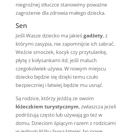
niegroźnej stłuczce stanowimy poważne
zagrożenie dla zdrowia małego dziecka.
Sen
Jeśli Wasze dziecko ma jakieś
gadżety
, z
którymi zasypia, nie zapomnijcie ich zabrać.
Weźcie smoczek, kocyk czy przytulankę,
płytę z kołysankami itd. jeśli maluch
czegokolwiek używa. W nowym miejscu
dziecko będzie się dzięki temu czuło
bezpieczniej i łatwiej będzie mu usnąć.
Są rodzice, którzy jeżdżą ze swoim
łóżeczkiem turystycznym
, zwłaszcza jeżeli
podróżują często lub używają go też w
domu. Dzieciom śpiącym razem z rodzicami
w jednym łóżku bywa łatwiej, bo nowe