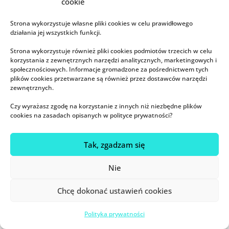
cookie
KURSY:
Strona wykorzystuje własne pliki cookies w celu prawidłowego
działania jej wszystkich funkcji.
Odpieluchowanie bez stresu
Strona wykorzystuje również pliki cookies podmiotów trzecich w celu
Zaparcia nawykowe i trudności w
korzystania z zewnętrznych narzędzi analitycznych, marketingowych i
odpieluchowaniu
społecznościowych. Informacje gromadzone za pośrednictwem tych
plików cookies przetwarzane są również przez dostawców narzędzi
Moje dziecko późno chodzi spać
zewnętrznych.
Czy wyrażasz zgodę na korzystanie z innych niż niezbędne plików
cookies na zasadach opisanych w polityce prywatności?
SZKOLENIA:
Tak, zgadzam się
Karmienie piersią i ciąża
ABC nocnych karmień
Nie
Jak zapobiegać śmierci łóżeczkowej
Chcę dokonać ustawień cookies
Mama wraca do pracy
Polityka prywatności
Spanie z dzieckiem