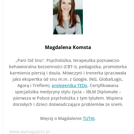
Magdalena Komsta
„Pani Od Snu”. Psycholożka, terapeutka poznawczo-
behawioralna bezsenności (CBT-I), pedagożka, promotorka
karmienia piersią i doula. Mówczyni i trenerka (pracowała
jako ekspertka od snu m.in. z Google, ING, GlobalLogic,
Agorą i Treflem),
prelegentka TEDx
. Certyfikowana
specjalistka medycyny stylu życia – IBLM Diplomate –
pierwsza w Polsce psycholożka z tym tytułem. Wspiera
dorosłych i dzieci doświadczające problemów ze snem.
Więcej o Magdalenie
TUTAJ
.
www.wymagajace.pl