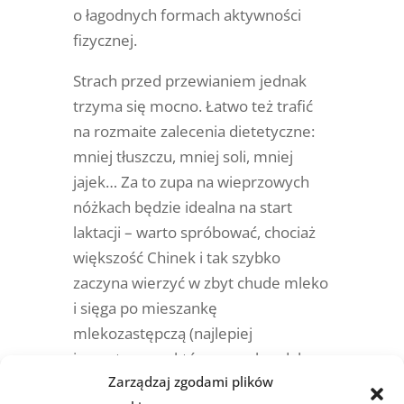
o łagodnych formach aktywności
fizycznej.
Strach przed przewianiem jednak
trzyma się mocno. Łatwo też trafić
na rozmaite zalecenia dietetyczne:
mniej tłuszczu, mniej soli, mniej
jajek… Za to zupa na wieprzowych
nóżkach będzie idealna na start
laktacji – warto spróbować, chociaż
większość Chinek i tak szybko
zaczyna wierzyć w zbyt chude mleko
i sięga po mieszankę
mlekozastępczą (najlepiej
importowaną, która – po skandalu
Zarządzaj zgodami plików
wokół toksycznego mleka