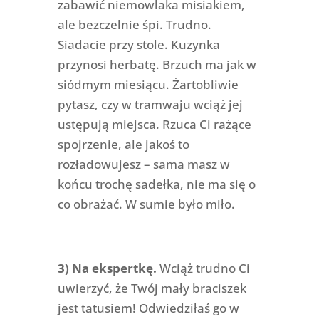
zabawić niemowlaka misiakiem,
ale bezczelnie śpi. Trudno.
Siadacie przy stole. Kuzynka
przynosi herbatę. Brzuch ma jak w
siódmym miesiącu. Żartobliwie
pytasz, czy w tramwaju wciąż jej
ustępują miejsca. Rzuca Ci rażące
spojrzenie, ale jakoś to
rozładowujesz – sama masz w
końcu trochę sadełka, nie ma się o
co obrażać. W sumie było miło.
3) Na ekspertkę.
Wciąż trudno Ci
uwierzyć, że Twój mały braciszek
jest tatusiem! Odwiedziłaś go w