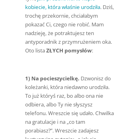
kobiecie, która właśnie urodziła
. Dziś,
trochę przekornie, chciałabym
pokazać Ci, czego nie robić. Mam
nadzieję, że potraktujesz ten
antyporadnik z przymrużeniem oka.
Oto lista
ZŁYCH pomysłów
:
1) Na pocieszycielkę.
Dzwonisz do
koleżanki, która niedawno urodziła.
To już któryś raz, bo albo ona nie
odbiera, albo Ty nie słyszysz
telefonu. Wreszcie się udało. Chwilka
na gratulacje i na „co tam
porabiasz?”. Wreszcie zadajesz