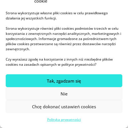
cookie
sprzedawanego w Chinach
kontynentalnych – jest uznawane za
Strona wykorzystuje własne pliki cookies w celu prawidłowego
bezpieczniejszą).
działania jej wszystkich funkcji.
Strona wykorzystuje również pliki cookies podmiotów trzecich w celu
Z jednej strony odchodzi się od
korzystania z zewnętrznych narzędzi analitycznych, marketingowych i
tradycyjnych zasad rządzących
społecznościowych. Informacje gromadzone za pośrednictwem tych
plików cookies przetwarzane są również przez dostawców narzędzi
połogiem, z drugiej – są one głęboko
zewnętrznych.
zakorzenione w zbiorowej
Czy wyrażasz zgodę na korzystanie z innych niż niezbędne plików
świadomości. Można wciąż usłyszeć
cookies na zasadach opisanych w polityce prywatności?
z ust skruszonej matki, że jej 3-letnie
dziecko ma problemy z – dajmy na
Tak, zgadzam się
to – oczami, bo nie przesiedziała
Nie
odpowiednio swojego
yuezi
.
Chcę dokonać ustawień cookies
Polityka prywatności