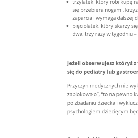
trzylatek, który robi kupę 
się przebiera nogami, krzyż
zaparcia i wymaga dalszej d
pięciolatek, który skarży si
dwa, trzy razy w tygodniu –
Jeżeli obserwujesz któryś 
się do pediatry lub gastro
Przyczyn medycznych nie wyklu
zablokowało”, “to na pewno k
po zbadaniu dziecka i wyklu
psychologiem dziecięcym będz