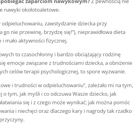
y zapobiegać zaparciom nawykowym?
Z pewnością nie
we nawyki okołotoaletowe.
y odpieluchowaniu, zawstydzanie dziecka przy
“Ja go nie przewinę, brzydzę się!”), nieprawidłowa dieta
i mało aktywności fizycznej.
wych to czasochłonny i bardzo obciążający rodzinę
się emocje związane z trudnościami dziecka, a obniżenie
zych celów terapii psychologicznej, to spore wyzwanie.
owe i trudności w odpieluchowaniu”, zależało mi na tym,
j o tym, jak myśli i co odczuwa Wasze dziecko, jak
ałatwiania się i z czego może wynikać; jak można pomóc
ania i niechęci oraz dlaczego kary i nagrody tak rzadko
 przyczyny.