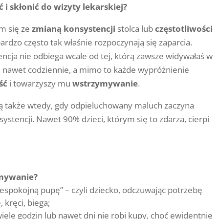
i skłonić do wizyty lekarskiej?
am się ze
zmianą konsystencji
stolca lub
częstotliwości
bardzo często tak właśnie rozpoczynają się zaparcia.
encja nie odbiega wcale od tej, którą zawsze widywałaś w
ię nawet codziennie, a mimo to każde wypróżnienie
ść
i towarzyszy mu
wstrzymywanie
.
ą także wtedy, gdy odpieluchowany maluch zaczyna
ystencji. Nawet 90% dzieci, którym się to zdarza, cierpi
ymywanie?
spokojną pupę” – czyli dziecko, odczuwając potrzebę
, kręci, biega;
iele godzin lub nawet dni nie robi kupy, choć ewidentnie