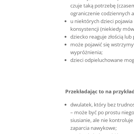
czuje taką potrzebę (czas
ograniczenie codziennych 
u niektórych dzieci pojawia
konsystencji (niekiedy mówi
dziecko reaguje złością lub
może pojawić się wstrzymy
wypróżnienia;
dzieci odpieluchowane mog
Przekładając to na przykła
dwulatek, który bez trudnoś
– może być po prostu niego
siusianie, ale nie kontrolu
zaparcia nawykowe;