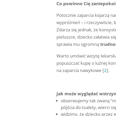
Co powinno Cię zaniepokoić 
Potocznie zaparcia kojarzą n
wypróżnień – i rzeczywiście, 
Zdarza się jednak, że konsyst
pieluszce, dziecko załatwia s
sprawia mu ogromną
trudno
Warto umówić wizytę lekarsk
popuszczać kupę o luźnej kons
na zaparcia nawykowe [
2
].
Jak może wyglądać wstrz
obserwujemy tak zwaną “nie
pójścia do toalety, wierci się
widzimy, że dziecko przez w