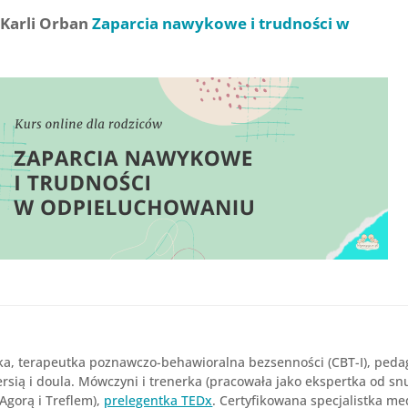
 Karli Orban
Zaparcia nawykowe i trudności w
ka, terapeutka poznawczo-behawioralna bezsenności (CBT-I), peda
sią i doula. Mówczyni i trenerka (pracowała jako ekspertka od snu
 Agorą i Treflem),
prelegentka TEDx
. Certyfikowana specjalistka m