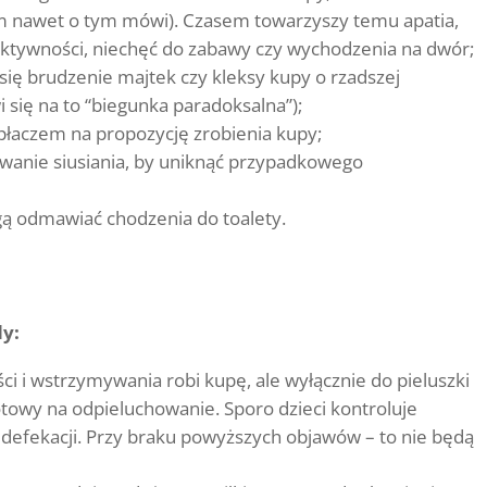
em nawet o tym mówi). Czasem towarzyszy temu apatia,
aktywności, niechęć do zabawy czy wychodzenia na dwór;
 się brudzenie majtek czy kleksy kupy o rzadszej
 się na to “biegunka paradoksalna”);
 płaczem na propozycję zrobienia kupy;
wanie siusiania, by uniknąć przypadkowego
ą odmawiać chodzenia do toalety.
dy:
ci i wstrzymywania robi kupę, ale wyłącznie do pieluszki
towy na odpieluchowanie. Sporo dzieci kontroluje
je defekacji. Przy braku powyższych objawów – to nie będą