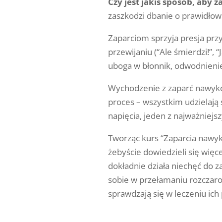
Czy jest jakiś sposób, ab
zaszkodzi dbanie o prawidło
Zaparciom sprzyja presja prz
przewijaniu (“Ale śmierdzi!”, 
uboga w błonnik, odwodnienie 
Wychodzenie z zaparć nawyko
proces – wszystkim udzielają 
napięcia, jeden z najważniejs
Tworząc kurs “Zaparcia nawyk
żebyście dowiedzieli się więce
dokładnie działa niechęć do z
sobie w przełamaniu rozczarow
sprawdzają się w leczeniu ich