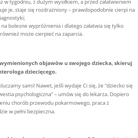
raz w tygodniu, z dużym wysiłkiem, a przed załatwieniem
uje je, staje się rozdrażniony – prawdopodobnie cierpi na
iagnostyki;
ę na bolesne wypróżnienia i dlatego załatwia się tylko
 również może cierpieć na zaparcia.
z wymienionych objawów u swojego dziecka, skieruj
enterologa dziecięcego.
czamy sami! Nawet, jeśli wydaje Ci się, że “dziecko się
westia psychologiczna” – umów się do lekarza. Dopiero
czeniu chorób przewodu pokarmowego, praca z
ie w pełni bezpieczna.