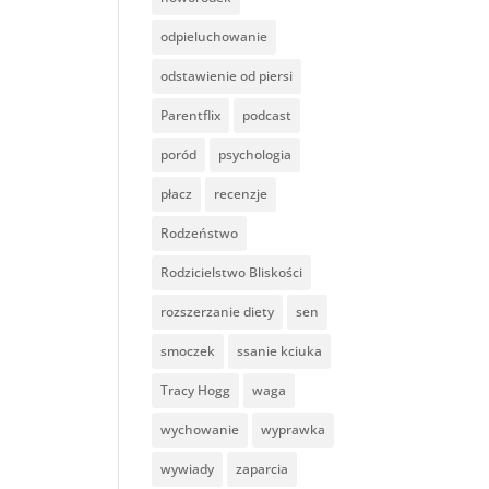
odpieluchowanie
odstawienie od piersi
Parentflix
podcast
poród
psychologia
płacz
recenzje
Rodzeństwo
Rodzicielstwo Bliskości
rozszerzanie diety
sen
smoczek
ssanie kciuka
Tracy Hogg
waga
wychowanie
wyprawka
wywiady
zaparcia