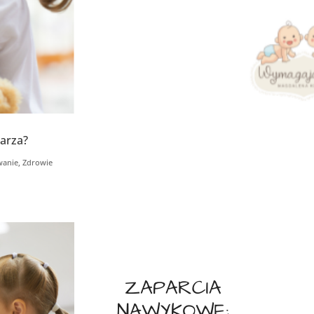
karza?
wanie
,
Zdrowie