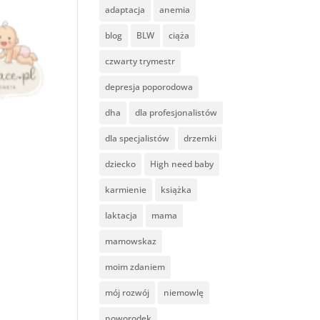
adaptacja
anemia
blog
BLW
ciąża
czwarty trymestr
depresja poporodowa
dha
dla profesjonalistów
dla specjalistów
drzemki
dziecko
High need baby
karmienie
książka
laktacja
mama
mamowskaz
moim zdaniem
mój rozwój
niemowlę
noworodek