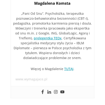
Magdalena Komsta
„Pani Od Snu”. Psycholożka, terapeutka
poznawczo-behawioralna bezsenności (CBT-I),
pedagożka, promotorka karmienia piersią i doula.
Mówczyni i trenerka (pracowała jako ekspertka
od snu m.in. z Google, ING, GlobalLogic, Agorą i
Treflem),
prelegentka TEDx
. Certyfikowana
specjalistka medycyny stylu życia – IBLM
Diplomate – pierwsza w Polsce psycholożka z tym
tytułem. Wspiera dorosłych i dzieci
doświadczające problemów ze snem.
Więcej o Magdalenie
TUTAJ
.
www.wymagajace.pl