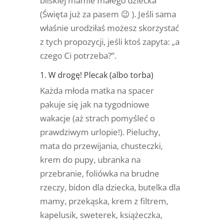
bliskiej mamie małego dziecka
(Święta już za pasem 😉 ). Jeśli sama
właśnie urodziłaś możesz skorzystać
z tych propozycji, jeśli ktoś zapyta: „a
czego Ci potrzeba?”.
1. W drogę! Plecak (albo torba)
Każda młoda matka na spacer
pakuje się jak na tygodniowe
wakacje (aż strach pomyśleć o
prawdziwym urlopie!). Pieluchy,
mata do przewijania, chusteczki,
krem do pupy, ubranka na
przebranie, foliówka na brudne
rzeczy, bidon dla dziecka, butelka dla
mamy, przekąska, krem z filtrem,
kapelusik, sweterek, książeczka,