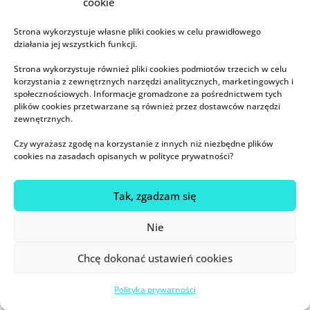
cookie
nieomylność nie przebierają w
słowach. Inne – nieumiejętnie
Strona wykorzystuje własne pliki cookies w celu prawidłowego
wyrażają w ten sposób swoją troskę,
działania jej wszystkich funkcji.
ale jednocześnie nie akceptują, że
Strona wykorzystuje również pliki cookies podmiotów trzecich w celu
świat i stan wiedzy się zmieniają.
korzystania z zewnętrznych narzędzi analitycznych, marketingowych i
społecznościowych. Informacje gromadzone za pośrednictwem tych
Poszukiwanie własnej drogi jest
plików cookies przetwarzane są również przez dostawców narzędzi
trudne. Brakuje prawdziwych
zewnętrznych.
autorytetów. Internet – pełen
Czy wyrażasz zgodę na korzystanie z innych niż niezbędne plików
cookies na zasadach opisanych w polityce prywatności?
wiedzy na wyciągnięcie ręki –
wprowadza ogromny chaos
Tak, zgadzam się
informacyjny.
Nie
Czy istnieje na to jakieś lekarstwo?
(Poza wspomnianymi już
pinami
,
Chcę dokonać ustawień cookies
które możesz przyczepić, żeby inni
się odzepili). Pewność siebie
Polityka prywatności
zakorzeniona w rzetelnej wiedzy.