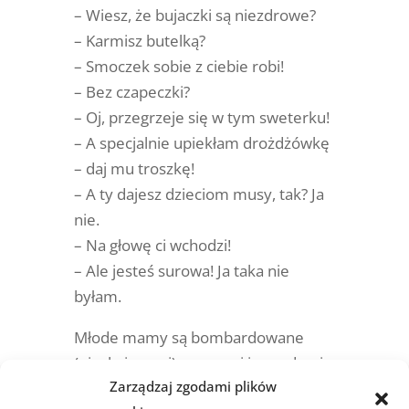
– Wiesz, że bujaczki są niezdrowe?
– Karmisz butelką?
– Smoczek sobie z ciebie robi!
– Bez czapeczki?
– Oj, przegrzeje się w tym sweterku!
– A specjalnie upiekłam drożdżówkę
– daj mu troszkę!
– A ty dajesz dzieciom musy, tak? Ja
nie.
– Na głowę ci wchodzi!
– Ale jesteś surowa! Ja taka nie
byłam.
Młode mamy są bombardowane
(niechcianymi) uwagami i poradami.
Zarządzaj zgodami plików
Bywa, że osoby wierzące w swoją