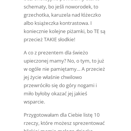
schematy, bo jeśli noworodek, to
grzechotka, karuzela nad łóżeczko
albo książeczka kontrastowa. I
koniecznie kolejne piżamki, bo TE są
przecież TAKIE słodkie!
A co z prezentem dla świeżo
upieczonej mamy? No, o tym, to już
w ogóle nie pamiętamy… A przecież
jej życie właśnie chwilowo
przewróciło się do góry nogami i
miło byłoby okazać jej jakieś
wsparcie.
Przygotowałam dla Ciebie listę 10
rzeczy, które możesz sprezentować