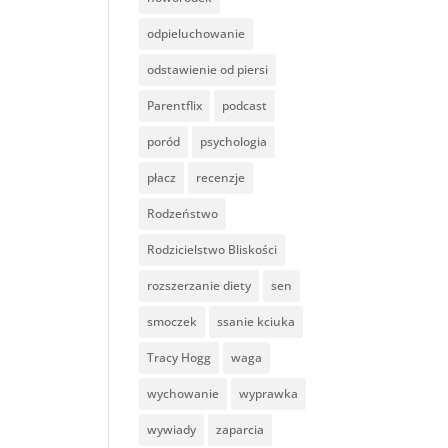
odpieluchowanie
odstawienie od piersi
Parentflix
podcast
poród
psychologia
płacz
recenzje
Rodzeństwo
Rodzicielstwo Bliskości
rozszerzanie diety
sen
smoczek
ssanie kciuka
Tracy Hogg
waga
wychowanie
wyprawka
wywiady
zaparcia