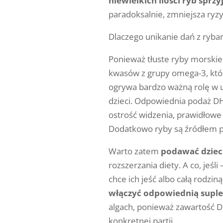
niewielkich ilości ryb sprzy
paradoksalnie, zmniejsza ryz
Dlaczego unikanie dań z ryba
Ponieważ tłuste ryby morskie,
kwasów z grupy omega-3, któr
ogrywa bardzo ważną rolę w 
dzieci. Odpowiednia podaż D
ostrość widzenia, prawidłow
Dodatkowo ryby są źródłem p
Warto zatem
podawać dziec
rozszerzania diety. A co, jeśli
chce ich jeść albo całą rodzin
włączyć odpowiednią supl
algach, ponieważ zawartość D
konkretnej partii.