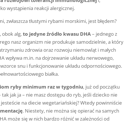
ja
rozwojowi tolerancji immunologicznej
i,
yko wystąpienia
reakcji alergicznej.
mi, zwłaszcza tłustymi rybami morskimi, jest błędem?
 obok alg,
to jedyne źródło kwasu DHA
– jednego z
ego nasz organizm nie produkuje samodzielnie, a który
utrzymaniu zdrowia oraz rozwoju niemowląt i małych
HA wpływa m.in. na dojrzewanie układu nerwowego,
e wzorce snu i funkcjonowanie układu odpornościowego.
ełnowartościowego białka.
iom ryby minimum raz w tygodniu
, już od początku
 – tak jak ja – nie masz dostępu do ryb, jeśli dziecko nie
ą jesteście na diecie wegetariańskiej? Wtedy powinniście
ementację
.
Niestety
, nie można się opierać na samych
HA może się w nich bardzo różnić w zależności od