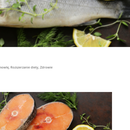
mowlę
,
Rozszerzanie diety
,
Zdrowie