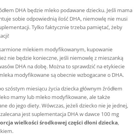
ródłem DHA będzie mleko podawane dziecku. Jeśli mama
ntuje sobie odpowiednią ilość DHA, niemowlę nie musi
plementacji. Tylko faktycznie trzeba pamiętać, żeby
cji!
są karmione mlekiem modyfikowanym, kupowanie
eż nie będzie konieczne, jeśli niemowlę z mieszanką
sów DHA na dobę. Można to sprawdzić na etykiecie
e mleka modyfikowane są obecnie wzbogacane o DHA.
 po szóstym miesiącu życia dziecka głównym źródłem
leko mamy lub mleko modyfikowane, ale także
e do jego diety. Wówczas, jeżeli dziecko nie je jednej,
, zalecana jest suplementacja DHA w dawce 100 mg
porcja wielkości środkowej części dłoni dziecka
,
ckiem.