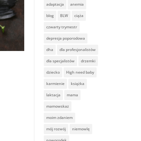
adaptacja
anemia
blog
BLW
ciąża
czwarty trymestr
depresja poporodowa
dha
dla profesjonalistów
dla specjalistów
drzemki
dziecko
High need baby
karmienie
książka
laktacja
mama
mamowskaz
moim zdaniem
mój rozwój
niemowlę
noworodek