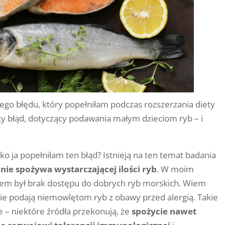
jnego błędu, który popełniłam podczas rozszerzania diety
sty błąd, dotyczący podawania małym dzieciom ryb – i
ko ja popełniłam ten błąd? Istnieją na ten temat badania
i
nie spożywa wystarczającej ilości ryb
. W moim
m był brak dostępu do dobrych ryb morskich. Wiem
nie podają niemowlętom ryb z obawy przed alergią. Takie
e – niektóre źródła przekonują, że
spożycie nawet