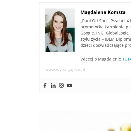
Magdalena Komsta
„Pani Od Snu”. Psycholoż
promotorka karmienia pier
Google, ING, GlobalLogic,
stylu życia – IBLM Diplom
dzieci doświadczające p
Więcej o Magdalenie
TUT
www.wymagajace.pl