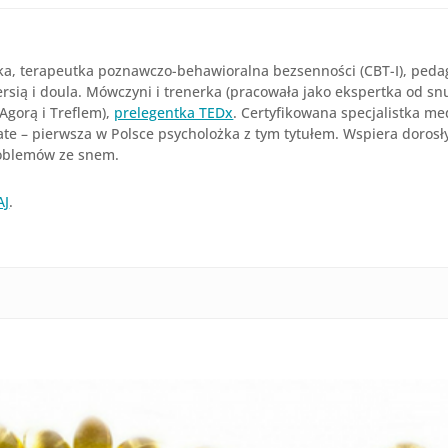
ka, terapeutka poznawczo-behawioralna bezsenności (CBT-I), peda
sią i doula. Mówczyni i trenerka (pracowała jako ekspertka od snu
 Agorą i Treflem),
prelegentka TEDx
. Certyfikowana specjalistka m
ate – pierwsza w Polsce psycholożka z tym tytułem. Wspiera dorosł
roblemów ze snem.
AJ
.