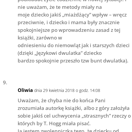
nie uważam, że te metody miały na
moje dziecko jakiś „miażdżący” wpływ – wręcz
przeciwnie, i dziecko i mama były znacznie
spokojniejsze po wprowadzeniu zasad z tej
książki, zarówno w
odniesieniu do niemowląt jak i starszych dzieci
(dzięki „Językowi dwulatka” dziecko
bardzo spokojnie przeszło tzw bunt dwulatka).
Oliwia
dnia 29 kwietnia 2018 o godz. 14:08
Uważam, że chyba nie do końca Pani
zrozumiała autorkę książki, albo z góry założyła
sobie jakiś cel uchwycenia „strasznych” rzeczy o
których by T. Hogg miała pisać.
Ja jestem zwolenniczką tego, że dziecku od