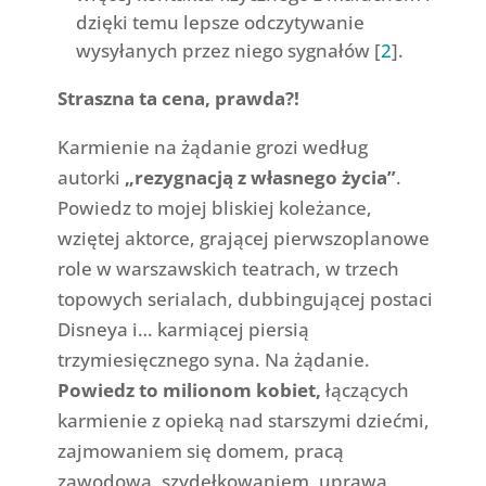
dzięki temu lepsze odczytywanie
wysyłanych przez niego sygnałów [
2
].
Straszna ta cena, prawda?!
Karmienie na żądanie grozi według
autorki
„rezygnacją z własnego życia”
.
Powiedz to mojej bliskiej koleżance,
wziętej aktorce, grającej pierwszoplanowe
role w warszawskich teatrach, w trzech
topowych serialach, dubbingującej postaci
Disneya i… karmiącej piersią
trzymiesięcznego syna. Na żądanie.
Powiedz to milionom kobiet,
łączących
karmienie z opieką nad starszymi dziećmi,
zajmowaniem się domem, pracą
zawodową, szydełkowaniem, uprawą