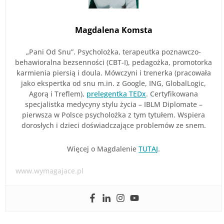
Magdalena Komsta
„Pani Od Snu”. Psycholożka, terapeutka poznawczo-
behawioralna bezsenności (CBT-I), pedagożka, promotorka
karmienia piersią i doula. Mówczyni i trenerka (pracowała
jako ekspertka od snu m.in. z Google, ING, GlobalLogic,
Agorą i Treflem),
prelegentka TEDx
. Certyfikowana
specjalistka medycyny stylu życia – IBLM Diplomate –
pierwsza w Polsce psycholożka z tym tytułem. Wspiera
dorosłych i dzieci doświadczające problemów ze snem.
Więcej o Magdalenie
TUTAJ
.
www.wymagajace.pl