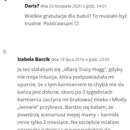
Daris?
dnia 20 listopada 2020 o godz. 14:01
Wielkie gratulacje dla babci! To musiało być
trudne. Pozdrawiam 🙂
Izabela Barcik
dnia 18 lipca 2016 o godz. 23:55
Ja też stałabym się „ofiarą Tracy Hogg”, gdyby
nie moja intuicja, która podpowiadała mi
uparcie, że z tym karmieniem to chyba nie do
końca jest dobrze, skoro po 3 tygodniach
karmienia zaczyna mi brakować mleka i Młody
„leniwie” przybiera. Bardzo się bałam, że
powtórzę scenariusz mojej mamy – karmiła
mnie tylko 2 miesiące. Na szczęście miałam
ogarniętą położną i w porę wróciłam do