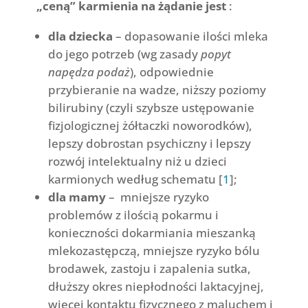
„ceną” karmienia na żądanie jest
:
dla dziecka
– dopasowanie ilości mleka
do jego potrzeb (wg zasady
popyt
napędza podaż
), odpowiednie
przybieranie na wadze, niższy poziomy
bilirubiny (czyli szybsze ustępowanie
fizjologicznej żółtaczki noworodków),
lepszy dobrostan psychiczny i lepszy
rozwój intelektualny niż u dzieci
karmionych według schematu [
1
];
dla mamy
– mniejsze ryzyko
problemów z ilością pokarmu i
konieczności dokarmiania mieszanką
mlekozastępczą, mniejsze ryzyko bólu
brodawek, zastoju i zapalenia sutka,
dłuższy okres niepłodności laktacyjnej,
więcej kontaktu fizycznego z maluchem i