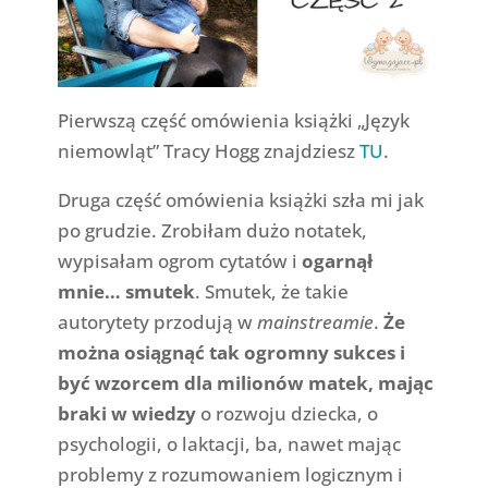
Pierwszą część omówienia książki „Język
niemowląt” Tracy Hogg znajdziesz
TU
.
Druga część omówienia książki szła mi jak
po grudzie. Zrobiłam dużo notatek,
wypisałam ogrom cytatów i
ogarnął
mnie… smutek
. Smutek, że takie
autorytety przodują w
mainstreamie
.
Że
można osiągnąć tak ogromny sukces i
być wzorcem dla milionów matek, mając
braki w wiedzy
o rozwoju dziecka, o
psychologii, o laktacji, ba, nawet mając
problemy z rozumowaniem logicznym i