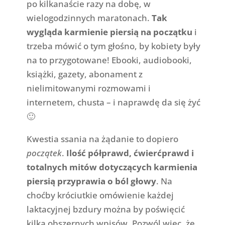
po kilkanaście razy na dobę, w
wielogodzinnych maratonach.
Tak
wygląda karmienie piersią na początku
i
trzeba mówić o tym głośno, by kobiety były
na to przygotowane! Ebooki, audiobooki,
książki, gazety, abonament z
nielimitowanymi rozmowami i
internetem, chusta – i naprawdę da się żyć
🙂
Kwestia ssania na żądanie to dopiero
początek
.
Ilość półprawd, ćwierćprawd i
totalnych mitów dotyczących karmienia
piersią przyprawia o ból głowy
. Na
choćby króciutkie omówienie każdej
laktacyjnej bzdury można by poświęcić
kilka obszernych wpisów. Pozwól więc, że