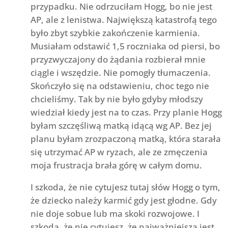
przypadku. Nie odrzuciłam Hogg, bo nie jest
AP, ale z lenistwa. Największą katastrofą tego
było zbyt szybkie zakończenie karmienia.
Musiałam odstawić 1,5 roczniaka od piersi, bo
przyzwyczajony do żądania rozbierał mnie
ciągle i wszędzie. Nie pomogły tłumaczenia.
Skończyło się na odstawieniu, choc tego nie
chcieliśmy. Tak by nie było gdyby młodszy
wiedział kiedy jest na to czas. Przy planie Hogg
byłam szczęśliwą matką idącą wg AP. Bez jej
planu byłam zrozpaczoną matką, która starała
się utrzymać AP w ryzach, ale ze zmęczenia
moja frustracja brała górę w całym domu.
I szkoda, że nie cytujesz tutaj słów Hogg o tym,
że dziecko należy karmić gdy jest głodne. Gdy
nie doje sobue lub ma skoki rozwojowe. I
szkoda, że nie cytujesz, że najważniejsza jest