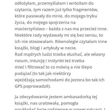
odłożyłam, przemyślałam i wróciłam do
czytania, tym razem już tylko fragmentów,
które pasowały do mnie, do mojego trybu
życia, do mojego spojrzenia na
macierzyństwo – każda z nas ma przecież inne.
Niektóre rady wydawały mi się bez sensu, to
ich nie stosowałam. Równolegle czytałam inne
książki, blogi i artykuły w necie.
Rad mądrych ludzi trzeba słuchać, ale własny
rozum, intuicję i instynkt też trzeba
mieć i filtrować to co mówią a nie ślepo
podążać (to tak jak niektórzy
wjeżdżają samochodami do jeziora bo tak ich
GPS poprowadził).
Ja zdecydowanie jestem ambasadorką tej
książki, nas uratowała, pomogła
poukładać życie codzienne w nowej sytuacji. I