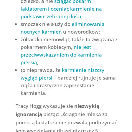
dziecko, a nie
ściągać pokarm
laktatorem i oceniać karmienie na
podstawie zebranej ilości
;
smoczek nie służy do
eliminowania
nocnych karmień
u noworodków;
żółtaczka niemowląt, także ta związana z
pokarmem kobiecym,
nie jest
przeciwwskazaniem do karmienia
piersią
;
to nieprawda, że
karmienie niszczy
wygląd piersi
– bardziej rujnuje je sama
ciąża i drastyczne zaprzestanie
karmienia.
Tracy Hogg wykazuje się
niezwykłą
ignorancją
pisząc: „ściąganie mleka za
pomocą laktatora nie pozwala podtrzymać
jego wydzielania dłużej niż przez 5