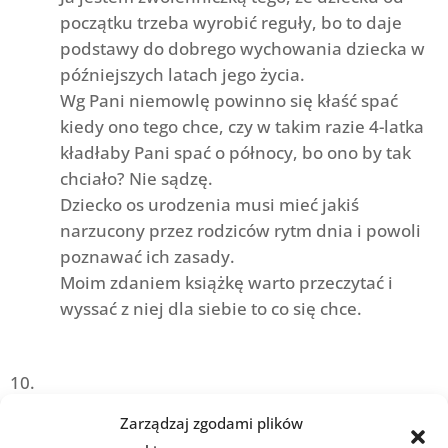
początku trzeba wyrobić reguły, bo to daje
podstawy do dobrego wychowania dziecka w
późniejszych latach jego życia.
Wg Pani niemowlę powinno się kłaść spać
kiedy ono tego chce, czy w takim razie 4-latka
kładłaby Pani spać o północy, bo ono by tak
chciało? Nie sądzę.
Dziecko os urodzenia musi mieć jakiś
narzucony przez rodziców rytm dnia i powoli
poznawać ich zasady.
Moim zdaniem książkę warto przeczytać i
wyssać z niej dla siebie to co się chce.
Marta
dnia 6 marca 2019 o godz. 04:08
Zarządzaj zgodami plików
Pani Magdo, piszę ten komentarz o 4.00 nad