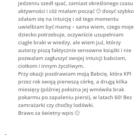
jedzeniu szedł spać, zamiast określonego czasu
aktywności i cóż miałam począć 🙂 dosyć szybko
zdałam się na intuicję i od tego momentu
uwielbiam być mamą – sama wiem, czego moje
dziecko potrzebuje, oczywiście uzupełniam
ciągle braki w wiedzy, ale wiem już, którzy
autorzy piszą faktycznie sensowne książki i nie
pozwalam zagłuszyć swojej intuicji babciom,
ciotkom i innym życzliwym.
Przy okazji pozdrawiam moją Babcię, która KPI
przez rok swoją pierwszą córkę, a drugą kilka
miesięcy (później położna jej wmówiła brak
pokarmu po zapaleniu piersi), w latach 60! Bez
zamrażarki czy choćby lodówki.
Brawo za świetny wpis 🙂