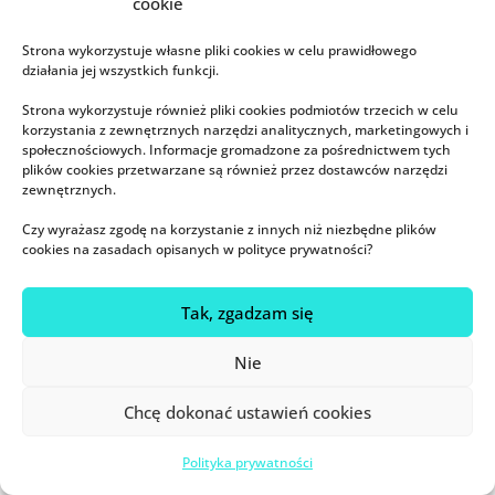
cookie
Strona wykorzystuje własne pliki cookies w celu prawidłowego
działania jej wszystkich funkcji.
Strona wykorzystuje również pliki cookies podmiotów trzecich w celu
korzystania z zewnętrznych narzędzi analitycznych, marketingowych i
społecznościowych. Informacje gromadzone za pośrednictwem tych
ZAMAWIAM KSIĄŻKĘ!
plików cookies przetwarzane są również przez dostawców narzędzi
zewnętrznych.
Książka, która dostarczy Ci wiedzy i zapewni
Czy wyrażasz zgodę na korzystanie z innych niż niezbędne plików
cookies na zasadach opisanych w polityce prywatności?
spokojny start w macierzyństwo.
Tak, zgadzam się
KURSY:
Nie
Odpieluchowanie bez stresu
Chcę dokonać ustawień cookies
Zaparcia nawykowe i trudności w
odpieluchowaniu
Polityka prywatności
Moje dziecko późno chodzi spać