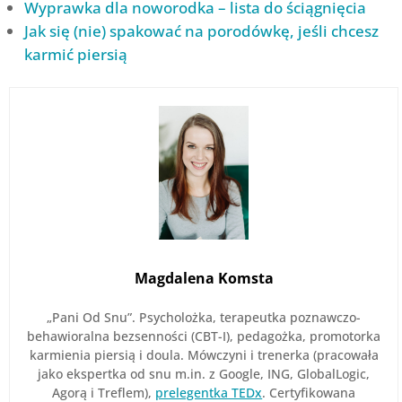
Wyprawka dla noworodka – lista do ściągnięcia
Jak się (nie) spakować na porodówkę, jeśli chcesz
karmić piersią
Magdalena Komsta
„Pani Od Snu”. Psycholożka, terapeutka poznawczo-
behawioralna bezsenności (CBT-I), pedagożka, promotorka
karmienia piersią i doula. Mówczyni i trenerka (pracowała
jako ekspertka od snu m.in. z Google, ING, GlobalLogic,
Agorą i Treflem),
prelegentka TEDx
. Certyfikowana