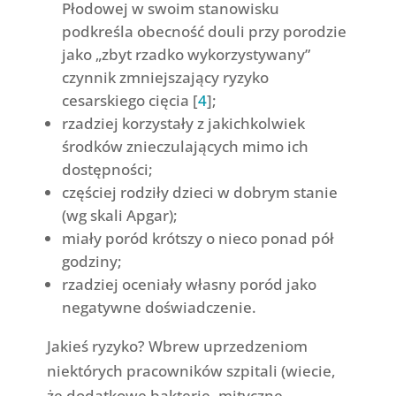
Płodowej w swoim stanowisku
podkreśla obecność douli przy porodzie
jako „zbyt rzadko wykorzystywany”
czynnik zmniejszający ryzyko
cesarskiego cięcia [
4
];
rzadziej korzystały z jakichkolwiek
środków znieczulających mimo ich
dostępności;
częściej rodziły dzieci w dobrym stanie
(wg skali Apgar);
miały poród krótszy o nieco ponad pół
godziny;
rzadziej oceniały własny poród jako
negatywne doświadczenie.
Jakieś ryzyko? Wbrew uprzedzeniom
niektórych pracowników szpitali (wiecie,
że dodatkowe bakterie, mityczne