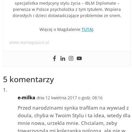
specjalistka medycyny stylu życia – IBLM Diplomate –
pierwsza w Polsce psycholożka z tym tytułem. Wspiera
dorosłych i dzieci doświadczające problemów ze snem.
Więcej o Magdalenie
TUTAJ
.
www.wymagajace.pl
5 komentarzy
e-milka
dnia 12 kwietnia 2017 o godz. 08:16
Przed narodzinami synka trafilam na wywiad z
doula, chyba w Twoim Stylu i ta idea, wtedy dla
mnie nowa, urzekla mnie. Chcialam, zeby
towarzyszyla mi kolezanka polozna, ale nie w