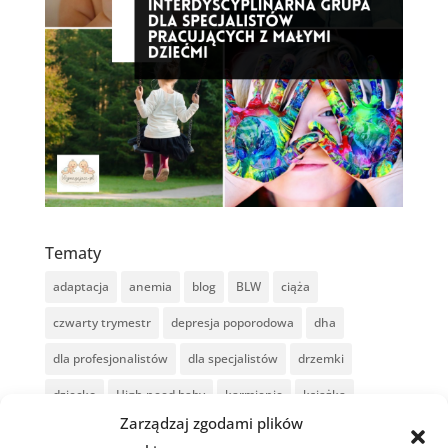
Tematy
adaptacja
anemia
blog
BLW
ciąża
czwarty trymestr
depresja poporodowa
dha
dla profesjonalistów
dla specjalistów
drzemki
dziecko
High need baby
karmienie
książka
Zarządzaj zgodami plików
laktacja
mama
mamowskaz
moim zdaniem