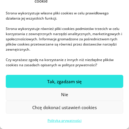
cookie
mój rozwój
niemowlę
noworodek
odpieluchowanie
Strona wykorzystuje własne pliki cookies w celu prawidłowego
odstawienie od piersi
Parentflix
podcast
poród
działania jej wszystkich funkcji.
psychologia
płacz
recenzje
Rodzeństwo
Strona wykorzystuje również pliki cookies podmiotów trzecich w celu
korzystania z zewnętrznych narzędzi analitycznych, marketingowych i
Rodzicielstwo Bliskości
rozszerzanie diety
sen
społecznościowych. Informacje gromadzone za pośrednictwem tych
plików cookies przetwarzane są również przez dostawców narzędzi
smoczek
ssanie kciuka
Tracy Hogg
waga
zewnętrznych.
wychowanie
wyprawka
wywiady
zaparcia
Czy wyrażasz zgodę na korzystanie z innych niż niezbędne plików
cookies na zasadach opisanych w polityce prywatności?
zdrowie
zęby
złość
Tak, zgadzam się
Ostatnie wpisy
Zmieńmy opiekę laktacyjną w Polsce!
Nie
Psychiatra dla mamy karmiącej piersią
Chcę dokonać ustawień cookies
Lampa antydepresyjna – dla kogo i jaka?
Polityka prywatności
Śpi czy nie śpi? Lunatykowanie u dzieci