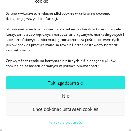
cookie
2h 🙁 przed 5m-cem wyszedł pierwszy
ząbek, więc to z tym wiążę te wszystkie
Strona wykorzystuje własne pliki cookies w celu prawidłowego
pobudki, bo na kilka tygodni syn się
działania jej wszystkich funkcji.
uspokoił i zaczął spać 2-3h niestety do
Strona wykorzystuje również pliki cookies podmiotów trzecich w celu
kolejnego zęba;( Teraz ma prawie
korzystania z zewnętrznych narzędzi analitycznych, marketingowych i
społecznościowych. Informacje gromadzone za pośrednictwem tych
8miesięcy i idą górne jedynki i pobudki
plików cookies przetwarzane są również przez dostawców narzędzi
są nawet co 40 min;( także tylko kp go
zewnętrznych.
usypia i jak tu zakończyć kp w nocy?
Czy wyrażasz zgodę na korzystanie z innych niż niezbędne plików
Które 1 czy 10? 🙂 Syn też niesmoczkowy i
cookies na zasadach opisanych w polityce prywatności?
antybutelkowy. Liczę tylko, że zacznie
spać lepiej zanim wyjdą mu wszystkie
Tak, zgadzam się
mleczki ?
Nie
Chcę dokonać ustawień cookies
Marta
dnia 18 maja 2020 o godz. 10:04
Polityka prywatności
U nas od samego początku mała