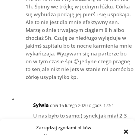
1h. Śpimy we trójkę w jednym łóżku. Córka
się wybudza podaję jej pierś i się uspokaja.
Ale to nie jest dla mnie efektywny sen.
Marzę o śnie trwającym ciągiem 8 h albo
chociaż 5h. Czuję że niedługo wyląduje w
jakimś szpitalu bo te nocne karmienia mnie
wykańczaja. Wyzywam się na parterze bo
on w tym czasie śpi 🙁 jedyne czego pragnę
to sen,ale nikt nie jets w stanie mi pomóc bo
córkę usypia tylko kp.
Sylwia
dnia 16 lutego 2020 o godz. 17:51
U nas było to samo;( synek jak miał 2-3
miesiące spał 7-8h, z dnia na dzień po
Zarządzaj zgodami plików
skończeniu 3m-ca zaczął budzić się co 1-