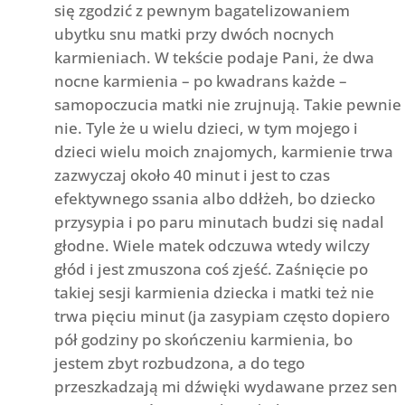
się zgodzić z pewnym bagatelizowaniem
ubytku snu matki przy dwóch nocnych
karmieniach. W tekście podaje Pani, że dwa
nocne karmienia – po kwadrans każde –
samopoczucia matki nie zrujnują. Takie pewnie
nie. Tyle że u wielu dzieci, w tym mojego i
dzieci wielu moich znajomych, karmienie trwa
zazwyczaj około 40 minut i jest to czas
efektywnego ssania albo ddłżeh, bo dziecko
przysypia i po paru minutach budzi się nadal
głodne. Wiele matek odczuwa wtedy wilczy
głód i jest zmuszona coś zjeść. Zaśnięcie po
takiej sesji karmienia dziecka i matki też nie
trwa pięciu minut (ja zasypiam często dopiero
pół godziny po skończeniu karmienia, bo
jestem zbyt rozbudzona, a do tego
przeszkadzają mi dźwięki wydawane przez sen