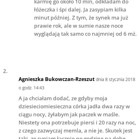
karmię go około 10 min, odkładam do
łóżeczka i śpi dalej. Ja zasypiam kilka
minut później. Z tym, że synek ma już
prawie rok, ale w sumie nasze noce
wyglądają tak samo co najmniej od 6 mż.
Agnieszka Bukowczan-Rzeszut
dnia 8 stycznia 2018
o godz. 14:43
A ja chciałam dodać, ze gdyby moja
dziesieciomiesieczna córka jadła dwa razy w
ciągu nocy, żyłabym jak paczek w maśle.
Niestety ona potrzebuje piersi i 20 razy na noc,
z czego zazwyczaj memla, a nie je. Skutek jest
taki, ze sypiam łącznie po godzinę na dobę,