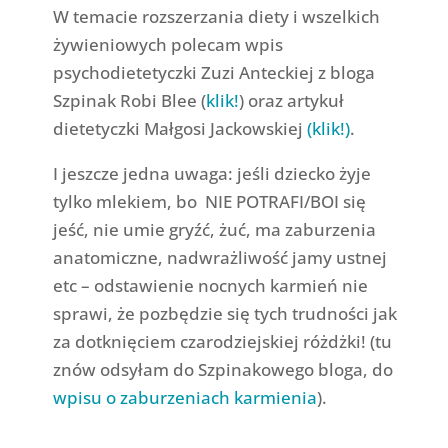
W temacie rozszerzania diety i wszelkich
żywieniowych polecam wpis
psychodietetyczki Zuzi Anteckiej z bloga
Szpinak Robi Blee (
klik!
) oraz artykuł
dietetyczki Małgosi Jackowskiej
(klik!)
.
I jeszcze jedna uwaga: jeśli dziecko żyje
tylko mlekiem, bo NIE POTRAFI/BOI się
jeść, nie umie gryźć, żuć, ma zaburzenia
anatomiczne, nadwrażliwość jamy ustnej
etc – odstawienie nocnych karmień nie
sprawi, że pozbędzie się tych trudności jak
za dotknięciem czarodziejskiej różdżki! (tu
znów odsyłam do Szpinakowego bloga, do
wpisu o zaburzeniach karmienia
).