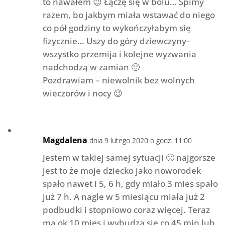
to nawałem 😉 Łączę się w bólu… Śpimy
razem, bo jakbym miała wstawać do niego
co pół godziny to wykończyłabym się
fizycznie… Uszy do góry dziewczyny-
wszystko przemija i kolejne wyzwania
nadchodzą w zamian 🙂
Pozdrawiam – niewolnik bez wolnych
wieczorów i nocy 😉
Magdalena
dnia 9 lutego 2020 o godz. 11:00
Jestem w takiej samej sytuacji 🙁 najgorsze
jest to że moje dziecko jako noworodek
spało nawet i 5, 6 h, gdy miało 3 mies spało
już 7 h. A nagle w 5 miesiącu miała już 2
podbudki i stopniowo coraz więcej. Teraz
ma ok 10 mies i wybudza się co 45 min lub