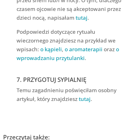
przed snem lub/i w nocy. O tym, dlaczego
czasem ojcowie nie są akceptowani przez
dzieci nocą, napisałam
tutaj
.
Podpowiedzi dotyczące rytuału
wieczornego znajdziesz na przykład we
wpisach:
o kąpieli
,
o aromaterapii
oraz
o
wprowadzaniu przytulanki
.
7. PRZYGOTUJ SYPIALNIĘ
Temu zagadnieniu poświęciłam osobny
artykuł, który znajdziesz
tutaj
.
Przeczytaj także: