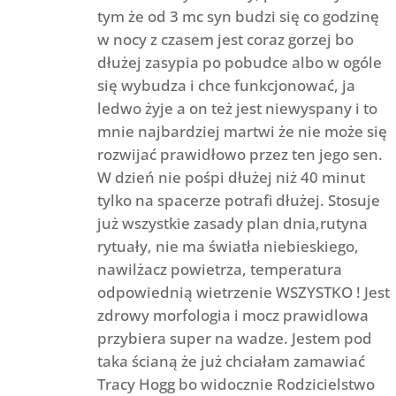
tym że od 3 mc syn budzi się co godzinę
w nocy z czasem jest coraz gorzej bo
dłużej zasypia po pobudce albo w ogóle
się wybudza i chce funkcjonować, ja
ledwo żyje a on też jest niewyspany i to
mnie najbardziej martwi że nie może się
rozwijać prawidłowo przez ten jego sen.
W dzień nie pośpi dłużej niż 40 minut
tylko na spacerze potrafi dłużej. Stosuje
już wszystkie zasady plan dnia,rutyna
rytuały, nie ma światła niebieskiego,
nawilżacz powietrza, temperatura
odpowiednią wietrzenie WSZYSTKO ! Jest
zdrowy morfologia i mocz prawidlowa
przybiera super na wadze. Jestem pod
taka ścianą że już chciałam zamawiać
Tracy Hogg bo widocznie Rodzicielstwo