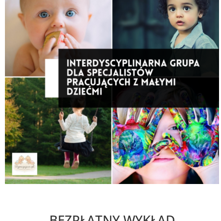
BEZPŁATNY WYKŁAD