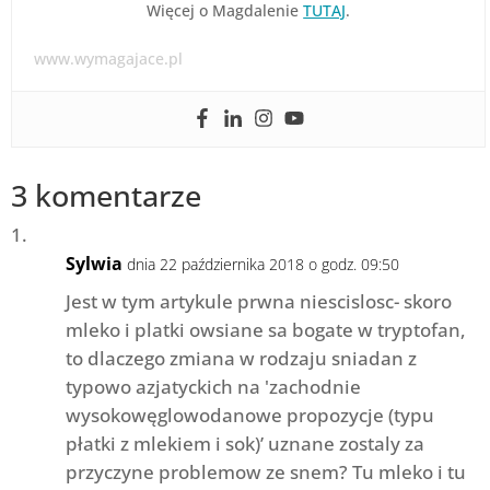
Więcej o Magdalenie
TUTAJ
.
www.wymagajace.pl
3 komentarze
Sylwia
dnia 22 października 2018 o godz. 09:50
Jest w tym artykule prwna niescislosc- skoro
mleko i platki owsiane sa bogate w tryptofan,
to dlaczego zmiana w rodzaju sniadan z
typowo azjatyckich na 'zachodnie
wysokowęglowodanowe propozycje (typu
płatki z mlekiem i sok)’ uznane zostaly za
przyczyne problemow ze snem? Tu mleko i tu