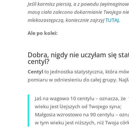
Jeśli karmisz piersią, a z powodu (wyimagin
masą ciała zalecono dokarmianie Twojego n
mlekozastępczą, koniecznie zajrzyj
TUTAJ
.
Ale po kolei:
Dobra, nigdy nie uczyłam się stat
centyl?
Centyl
to jednostka statystyczna, która mów
pomiaru w odniesieniu do całej grupy. Najł
Jaś na wagowo 10 centylu – oznacza, ż
wieku jest lżejszych od Twojego syna;
Małgosia wzrostowo na 90 centylu – oz
w tym wieku jest niższych, niż Twoja cór