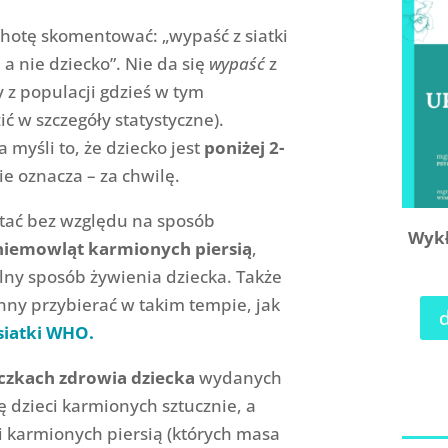
hotę skomentować: „wypaść z siatki
 a nie dziecko”. Nie da się
wypaść
z
y z populacji gdzieś w tym
ć w szczegóły statystyczne).
 myśli to, że dziecko jest
poniżej 2-
nie oznacza – za chwilę.
stać bez względu na sposób
Wykł
niemowląt karmionych piersią
,
lny sposób żywienia dziecka. Także
nny przybierać w takim tempie, jak
siatki WHO.
czkach zdrowia dziecka
wydanych
ę dzieci karmionych sztucznie, a
 karmionych piersią (których masa