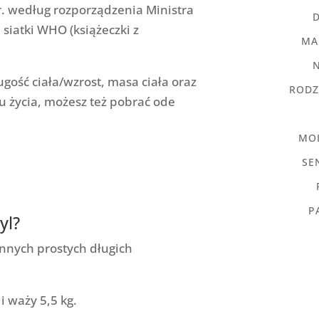
 r. według rozporządzenia Ministra
siatki WHO (książeczki z
MA
ugość ciała/wzrost, masa ciała oraz
RODZ
ku życia, możesz też pobrać ode
MO
SE
P
yl?
innych prostych długich
 waży 5,5 kg.