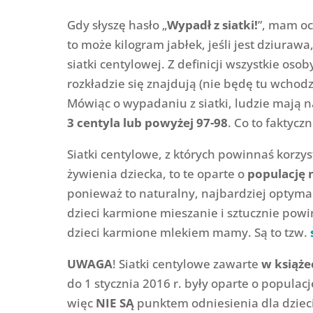
Gdy słyszę hasło „
Wypadł z siatki!
”, mam oc
to może kilogram jabłek, jeśli jest dziurawa,
siatki centylowej. Z definicji wszystkie osob
rozkładzie się znajdują (nie będę tu wchodzi
Mówiąc o wypadaniu z siatki, ludzie mają na
3 centyla lub powyżej 97-98
. Co to faktycz
Siatki centylowe, z których powinnaś korzy
żywienia dziecka, to te oparte o
populację 
ponieważ to naturalny, najbardziej optyma
dzieci karmione mieszanie i sztucznie powi
dzieci karmione mlekiem mamy. Są to tzw.
UWAGA
! Siatki centylowe zawarte
w książe
do 1 stycznia 2016 r. były oparte o populacj
więc
NIE SĄ
punktem odniesienia dla dzieci