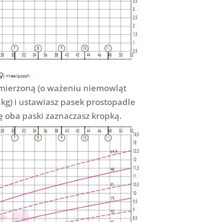
mierzoną (o ważeniu niemowląt
5 kg) i ustawiasz pasek prostopadle
ię oba paski zaznaczasz kropką.