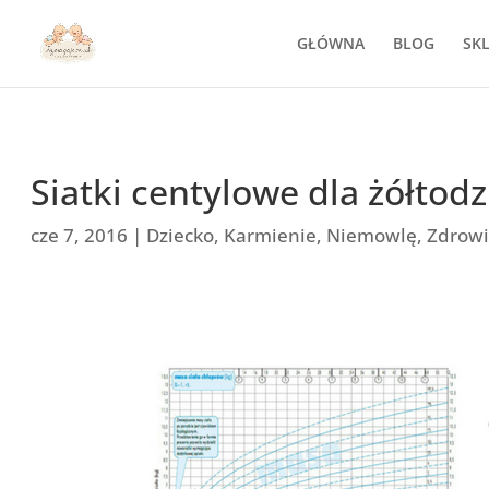
GŁÓWNA
BLOG
SK
Siatki centylowe dla żółtod
cze 7, 2016
|
Dziecko
,
Karmienie
,
Niemowlę
,
Zdrow