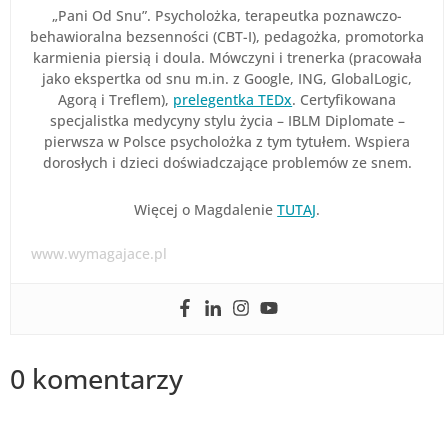
„Pani Od Snu”. Psycholożka, terapeutka poznawczo-
behawioralna bezsenności (CBT-I), pedagożka, promotorka
karmienia piersią i doula. Mówczyni i trenerka (pracowała
jako ekspertka od snu m.in. z Google, ING, GlobalLogic,
Agorą i Treflem),
prelegentka TEDx
. Certyfikowana
specjalistka medycyny stylu życia – IBLM Diplomate –
pierwsza w Polsce psycholożka z tym tytułem. Wspiera
dorosłych i dzieci doświadczające problemów ze snem.
Więcej o Magdalenie
TUTAJ
.
www.wymagajace.pl
0 komentarzy