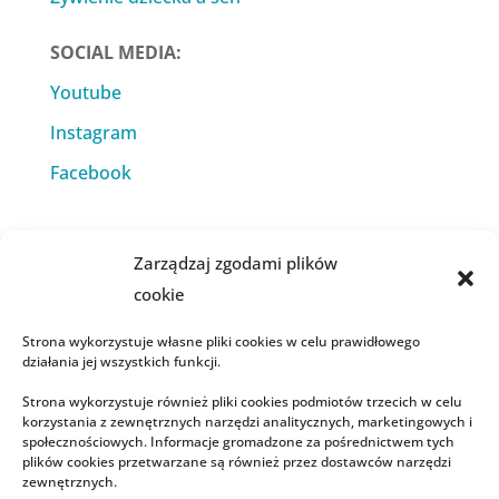
SOCIAL MEDIA:
Youtube
Instagram
Facebook
Zarządzaj zgodami plików
cookie
KSIĄŻKI:
Strona wykorzystuje własne pliki cookies w celu prawidłowego
Czwarty Trymestr
działania jej wszystkich funkcji.
Rozszerzanie diety niemowląt
Strona wykorzystuje również pliki cookies podmiotów trzecich w celu
korzystania z zewnętrznych narzędzi analitycznych, marketingowych i
Żłobek, babcia, niania czy ja sama?
społecznościowych. Informacje gromadzone za pośrednictwem tych
plików cookies przetwarzane są również przez dostawców narzędzi
zewnętrznych.