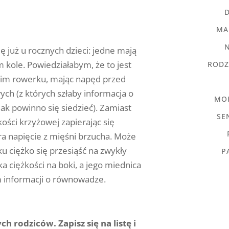
MA
ę już u rocznych dzieci: jedne mają
 kole. Powiedziałabym, że to jest
RODZ
akim rowerku, mając napęd przed
ych (z których szłaby informacja o
MO
 jak powinno się siedzieć). Zamiast
SE
kości krzyżowej zapierając się
ra napięcie z mięśni brzucha. Może
ku ciężko się przesiąść na zwykły
P
a ciężkości na boki, a jego miednica
m informacji o równowadze.
h rodziców. Zapisz się na listę i