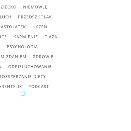
DZIECKO
NIEMOWLĘ
LUCH
PRZEDSZKOLAK
NASTOLATEK
UCZEŃ
ICE
KARMIENIE
CIĄŻA
PSYCHOLOGIA
IM ZDANIEM
ZDROWIE
N
ODPIELUCHOWANIE
ROZSZERZANIE DIETY
ARENTFLIX
PODCAST