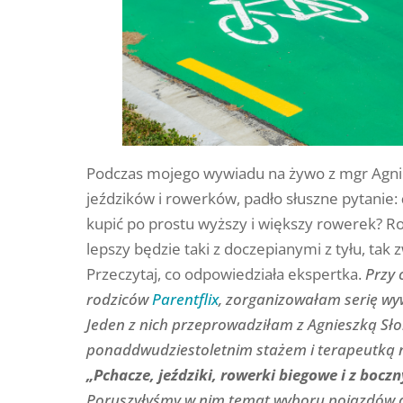
Podczas mojego wywiadu na żywo z mgr Agnie
jeździków i rowerków, padło słuszne pytanie:
kupić po prostu wyższy i większy rowerek? 
lepszy będzie taki z doczepianymi z tyłu, ta
Przeczytaj, co odpowiedziała ekspertka.
Przy 
rodziców
Parentflix
, zorganizowałam serię wy
Jeden z nich przeprowadziłam z Agnieszką Sło
ponaddwudziestoletnim stażem i terapeutką 
„Pchacze, jeździki, rowerki biegowe i z bocz
Poruszyłyśmy w nim temat wyboru pojazdów dla