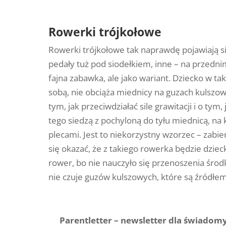
Rowerki trójkołowe
Rowerki trójkołowe tak naprawdę pojawiają si
pedały tuż pod siodełkiem, inne – na przednim
fajna zabawka, ale jako wariant. Dziecko w t
sobą, nie obciąża miednicy na guzach kulszow
tym, jak przeciwdziałać sile grawitacji i o tym,
tego siedzą z pochyloną do tyłu miednicą, na 
plecami. Jest to niekorzystny wzorzec – zabie
się okazać, że z takiego rowerka będzie dziec
rower, bo nie nauczyło się przenoszenia środk
nie czuje guzów kulszowych, które są źródłe
Parentletter – newsletter dla świadomyc