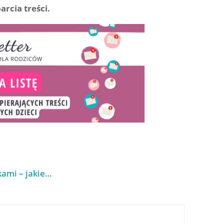
rcia treści.
kami – jakie…