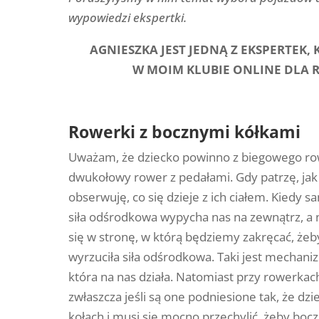
wypowiedzi ekspertki.
AGNIESZKA JEST JEDNĄ Z EKSPERTEK,
W MOIM KLUBIE ONLINE DLA
Rowerki z bocznymi kółkami
Uważam, że dziecko powinno z biegowego row
dwukołowy rower z pedałami. Gdy patrzę, jak 
obserwuję, co się dzieje z ich ciałem. Kiedy 
siła odśrodkowa wypycha nas na zewnątrz, a n
się w stronę, w którą będziemy zakręcać, żeb
wyrzuciła siła odśrodkowa. Taki jest mechani
która na nas działa.
Natomiast przy rowerkach
zwłaszcza jeśli są one podniesione tak, że dz
kołach i musi się mocno przechylić, żeby bocz