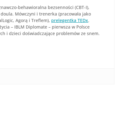
znawczo-behawioralna bezsenności (CBT-I),
 doula. Mówczyni i trenerka (pracowała jako
lLogic, Agorą i Treflem),
prelegentka TEDx
.
życia – IBLM Diplomate – pierwsza w Polsce
ych i dzieci doświadczające problemów ze snem.