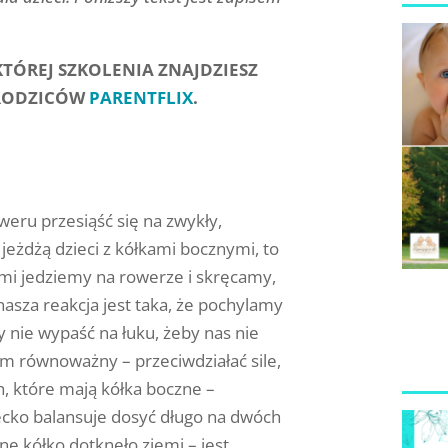
 KTÓREJ SZKOLENIA ZNAJDZIESZ
 RODZICÓW
PARENTFLIX
.
eru przesiąść się na zwykły,
jeżdżą dzieci z kółkami bocznymi, to
sami jedziemy na rowerze i skręcamy,
asza reakcja jest taka, że pochylamy
y nie wypaść na łuku, żeby nas nie
zm równoważny – przeciwdziałać sile,
, które mają kółka boczne –
iecko balansuje dosyć długo na dwóch
ne kółko dotknęło ziemi – jest