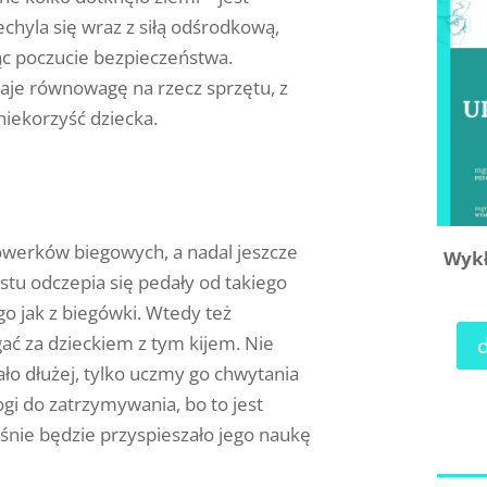
echyla się wraz z siłą odśrodkową,
jąc poczucie bezpieczeństwa.
aje równowagę na rzecz sprzętu, z
niekorzyść dziecka.
rowerków biegowych, a nadal jeszcze
Wykł
stu odczepia się pedały od takiego
o jak z biegówki. Wtedy też
ać za dzieckiem z tym kijem. Nie
ło dłużej, tylko uczmy go chwytania
gi do zatrzymywania, bo to jest
nie będzie przyspieszało jego naukę