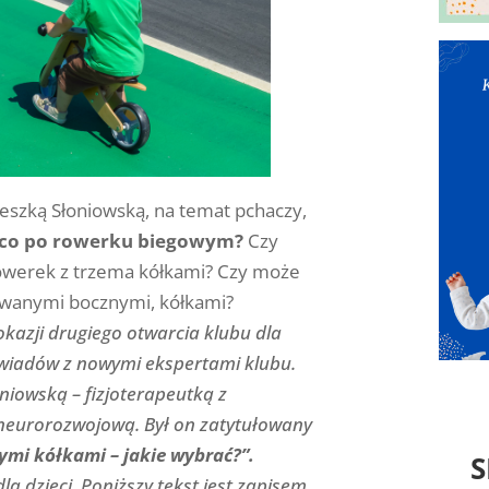
szką Słoniowską, na temat pchaczy,
co po rowerku biegowym?
Czy
Rowerek z trzema kółkami? Czy może
k zwanymi bocznymi, kółkami?
okazji drugiego otwarcia klubu dla
wiadów z nowymi ekspertami klubu.
niowską – fizjoterapeutką z
neurorozwojową. Był on zatytułowany
nymi kółkami – jakie wybrać?”
.
S
 dzieci. Poniższy tekst jest zapisem