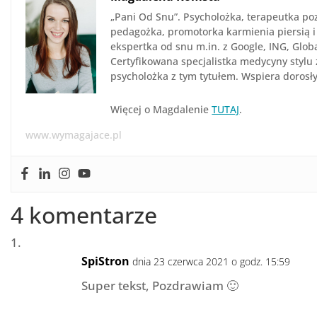
„Pani Od Snu”. Psycholożka, terapeutka po
pedagożka, promotorka karmienia piersią i
ekspertka od snu m.in. z Google, ING, Globa
Certyfikowana specjalistka medycyny stylu 
psycholożka z tym tytułem. Wspiera dorosł
Więcej o Magdalenie
TUTAJ
.
www.wymagajace.pl
4 komentarze
SpiStron
dnia 23 czerwca 2021 o godz. 15:59
Super tekst, Pozdrawiam 🙂